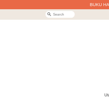
BUKU H
Search
Ut