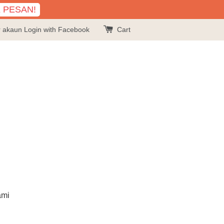
K PESAN!
r akaun
Login with Facebook
Cart
ami