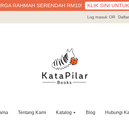
KLIK SINI UNTU
ARGA RAHMAH SERENDAH RM10!
Log masuk
OR
Dafta
ama
Tentang Kami
Katalog
Blog
Hubungi K