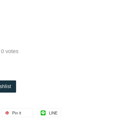
-
0
votes
shlist
Pin it
LINE