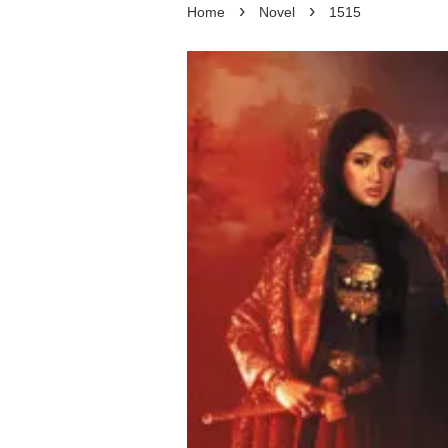
›
›
Home
Novel
1515