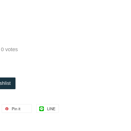
-
0
votes
shlist
Pin it
LINE