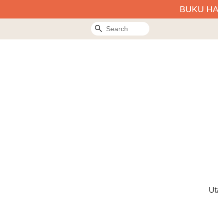
BUKU H
Search
Ut