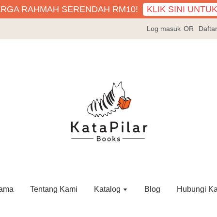
KLIK SINI UNTU
ARGA RAHMAH SERENDAH RM10!
Log masuk
OR
Dafta
ama
Tentang Kami
Katalog
Blog
Hubungi K