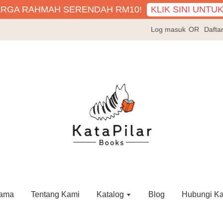
KLIK SINI UNTU
ARGA RAHMAH SERENDAH RM10!
Log masuk
OR
Dafta
ama
Tentang Kami
Katalog
Blog
Hubungi K