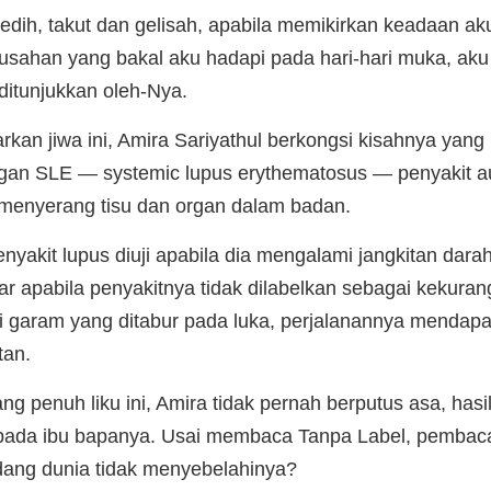
sedih, takut dan gelisah, apabila memikirkan keadaan
usahan yang bakal aku hadapi pada hari-hari muka, aku 
ditunjukkan oleh-Nya.
kan jiwa ini, Amira Sariyathul berkongsi kisahnya yan
engan SLE — systemic lupus erythematosus — penyakit
 menyerang tisu dan organ dalam badan.
akit lupus diuji apabila dia mengalami jangkitan dara
ar apabila penyakitnya tidak dilabelkan sebagai kekur
i garam yang ditabur pada luka, perjalanannya mendapa
tan.
g penuh liku ini, Amira tidak pernah berputus asa, has
pada ibu bapanya. Usai membaca Tanpa Label, pembaca 
edang dunia tidak menyebelahinya?