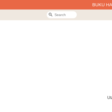
BUKU H
Search
Ut