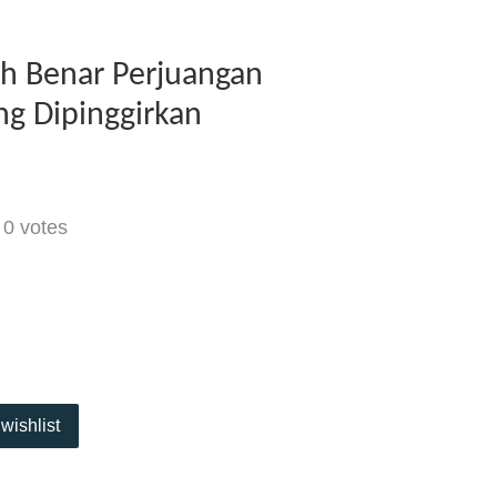
ah Benar Perjuangan
ng Dipinggirkan
-
0
votes
wishlist