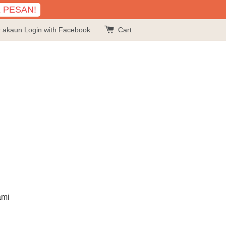
K PESAN!
r akaun
Login with Facebook
Cart
ami