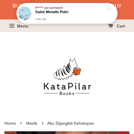
BUKU HARGA RAHMAH SERENDAH RM10!
H*****
just purchased
Sains Menulis Puisi
KLIK SINI UNTUK PESAN!
5 days ago
Menu
Cart
›
›
Home
Medik
Aku Dijangkiti Kehidupan