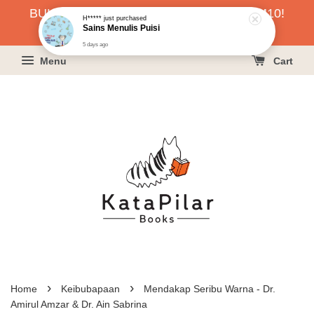
BUKU HARGA RAHMAH SERENDAH RM10!
H*****
just purchased
Sains Menulis Puisi
KLIK SINI UNTUK PESAN!
5 days ago
Menu
Cart
›
›
Home
Keibubapaan
Mendakap Seribu Warna - Dr.
Amirul Amzar & Dr. Ain Sabrina