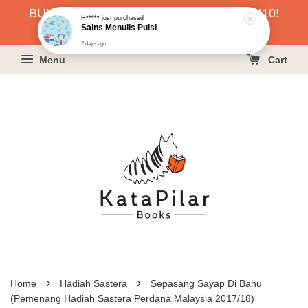
H*****
just purchased
BUKU HARGA RAHMAH SERENDAH RM10!
Sains Menulis Puisi
KLIK SINI UNTUK PESAN!
2 days ago
Menu
Cart
›
›
Home
Hadiah Sastera
Sepasang Sayap Di Bahu
(Pemenang Hadiah Sastera Perdana Malaysia 2017/18)