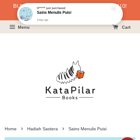
BUKU HARGA RAHMAH SERENDAH RM10!
H*****
just purchased
Sains Menulis Puisi
KLIK SINI UNTUK PESAN!
3 days ago
Menu
Cart
›
›
Home
Hadiah Sastera
Sains Menulis Puisi