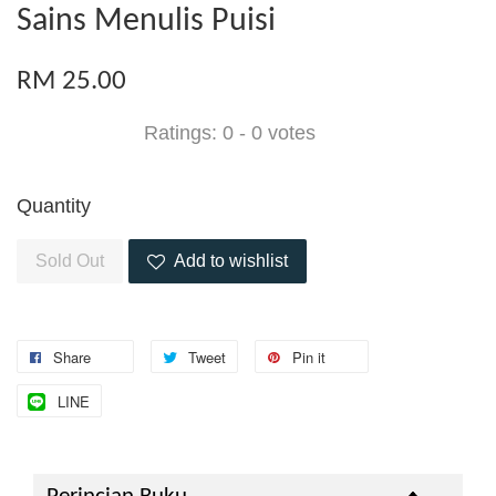
Sains Menulis Puisi
RM 25.00
Ratings:
0
-
0
votes
Quantity
Sold Out
Add to wishlist
Share
Tweet
Pin it
LINE