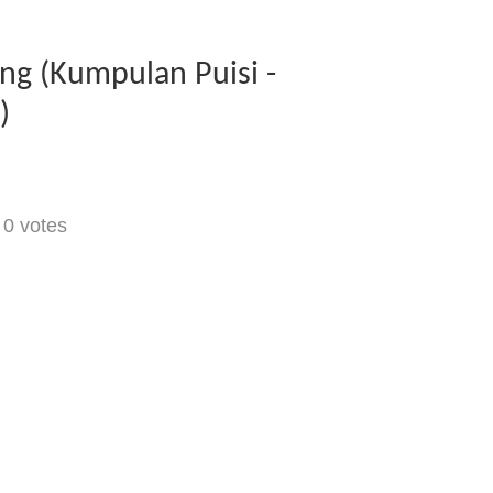
g (Kumpulan Puisi -
)
-
0
votes