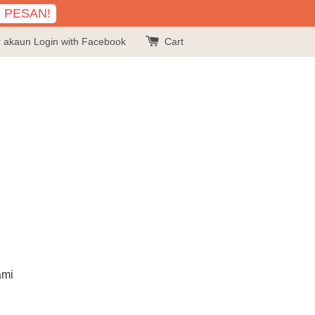
K PESAN!
r akaun
Login with Facebook
Cart
ami