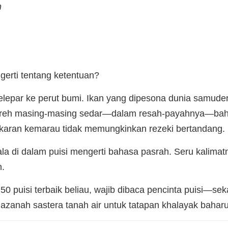
n
erti tentang ketentuan?
epar ke perut bumi. Ikan yang dipesona dunia samuder
noreh masing-masing sedar—dalam resah-payahnya—bah
karan kemarau tidak memungkinkan rezeki bertandang.
a di dalam puisi mengerti bahasa pasrah. Seru kalimatn
.
0 puisi terbaik beliau, wajib dibaca pencinta puisi—se
anah sastera tanah air untuk tatapan khalayak baharu