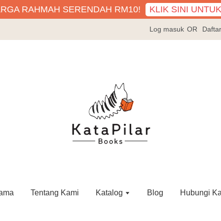
KLIK SINI UNTU
ARGA RAHMAH SERENDAH RM10!
Log masuk
OR
Dafta
ama
Tentang Kami
Katalog
Blog
Hubungi K