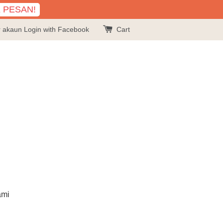
K PESAN!
r akaun
Login with Facebook
Cart
ami