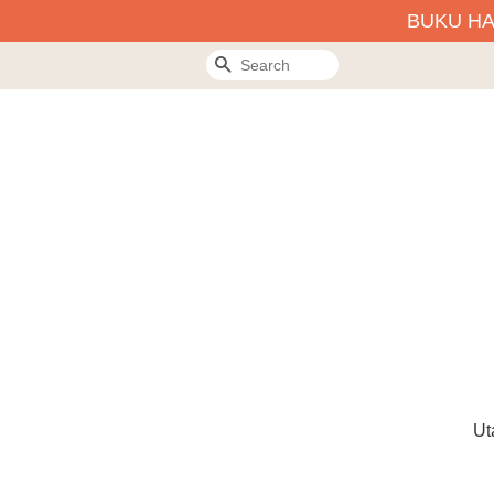
BUKU H
Search
Ut