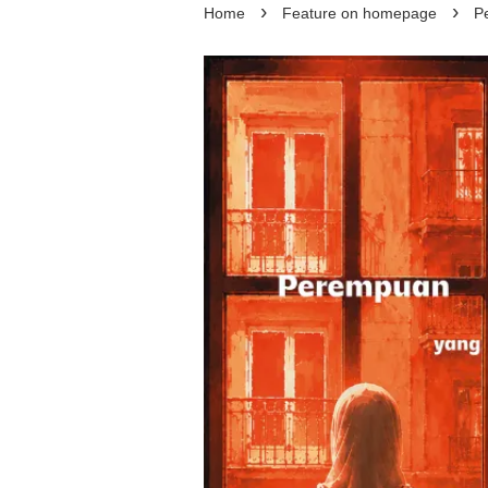
›
›
Home
Feature on homepage
P