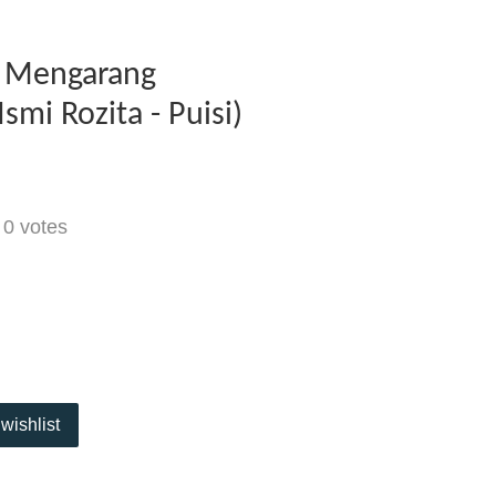
 Mengarang
smi Rozita - Puisi)
-
0
votes
wishlist