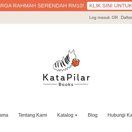
KLIK SINI UNTU
ARGA RAHMAH SERENDAH RM10!
Log masuk
OR
Dafta
ama
Tentang Kami
Katalog
Blog
Hubungi K