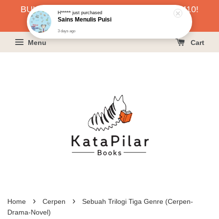
BUKU HARGA RAHMAH SERENDAH RM10!
H*****
just purchased
Sains Menulis Puisi
KLIK SINI UNTUK PESAN!
3 days ago
Menu
Cart
›
›
Home
Cerpen
Sebuah Trilogi Tiga Genre (Cerpen-
Drama-Novel)