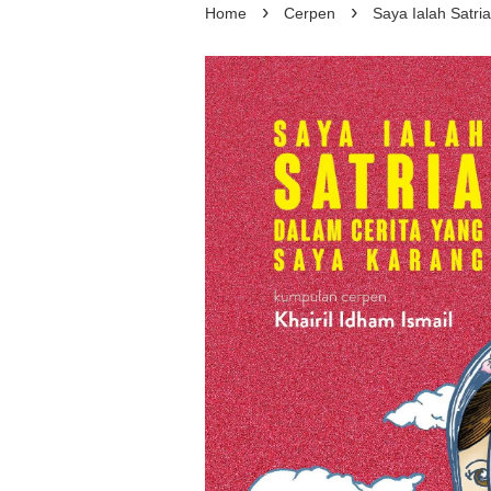
›
›
Home
Cerpen
Saya Ialah Satri