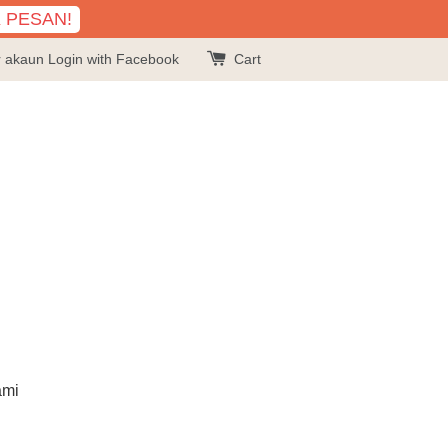
K PESAN!
r akaun
Login with Facebook
Cart
ami