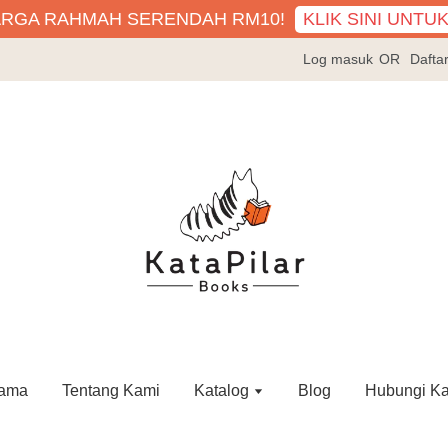
KLIK SINI UNTU
ARGA RAHMAH SERENDAH RM10!
Log masuk
OR
Dafta
ama
Tentang Kami
Katalog
Blog
Hubungi K