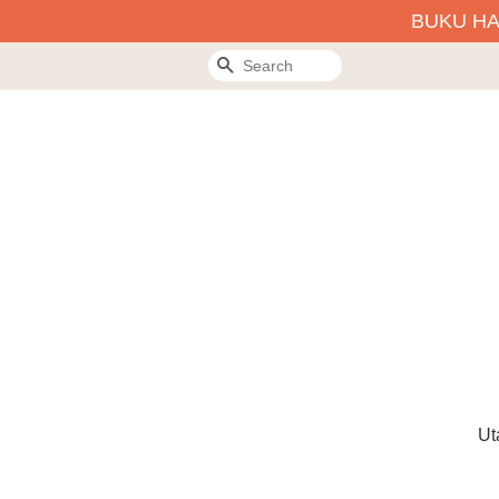
BUKU H
Search
Ut