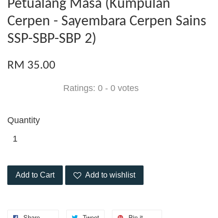
Petualang Masa (Kumpulan
Cerpen - Sayembara Cerpen Sains
SSP-SBP-SBP 2)
RM 35.00
Ratings:
0
-
0
votes
Quantity
Add to Cart
Add to wishlist
Share
Tweet
Pin it