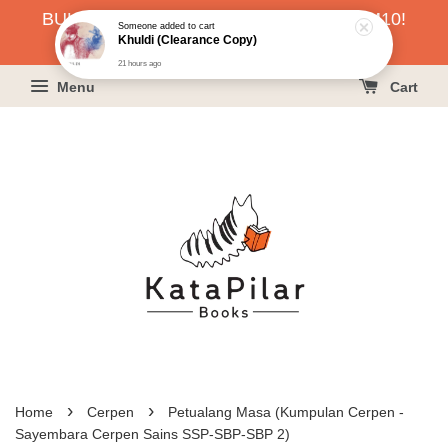
BUKU HARGA RAHMAH SERENDAH RM10!
21 hours ago
KLIK SINI UNTUK PESAN!
Menu
Cart
›
›
Home
Cerpen
Petualang Masa (Kumpulan Cerpen -
Sayembara Cerpen Sains SSP-SBP-SBP 2)