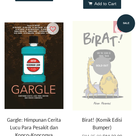
Add to Cart
SALE
SOLD OUT
Gargle: Himpunan Cerita
Birat! (Komik Edisi
Lucu Para Pesakit dan
Bumper)
Konco-Konconya