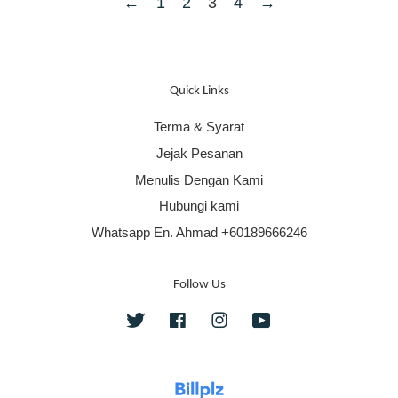
←
1
2
3
4
→
Quick Links
Terma & Syarat
Jejak Pesanan
Menulis Dengan Kami
Hubungi kami
Whatsapp En. Ahmad +60189666246
Follow Us
Twitter
Facebook
Instagram
YouTube