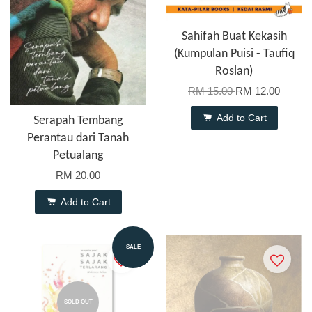
Sahifah Buat Kekasih
(Kumpulan Puisi - Taufiq
Roslan)
RM 15.00
RM 12.00
Add to Cart
Serapah Tembang
Perantau dari Tanah
Petualang
RM 20.00
Add to Cart
SALE
SOLD OUT