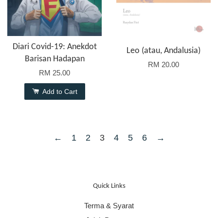
Diari Covid-19: Anekdot
Leo (atau, Andalusia)
Barisan Hadapan
RM 20.00
RM 25.00
Add to Cart
←
1
2
3
4
5
6
→
Quick Links
Terma & Syarat